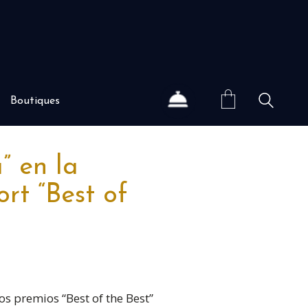
Boutiques
” en la
rt “Best of
os premios “Best of the Best”