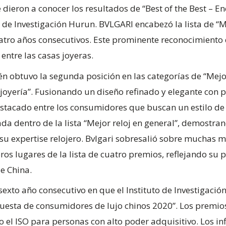
e dieron a conocer los resultados de “Best of the Best –
o de Investigación Hurun. BVLGARI encabezó la lista de “Me
tro años consecutivos. Este prominente reconocimiento
 entre las casas joyeras.
én obtuvo la segunda posición en las categorías de “Mej
e joyería”. Fusionando un diseño refinado y elegante con 
tacado entre los consumidores que buscan un estilo de v
a dentro de la lista “Mejor reloj en general”, demostra
su expertise relojero. Bvlgari sobresalió sobre muchas 
ros lugares de la lista de cuatro premios, reflejando su 
e China.
exto año consecutivo en que el Instituto de Investigaci
ncuesta de consumidores de lujo chinos 2020”. Los premios
el ISO para personas con alto poder adquisitivo. Los inf