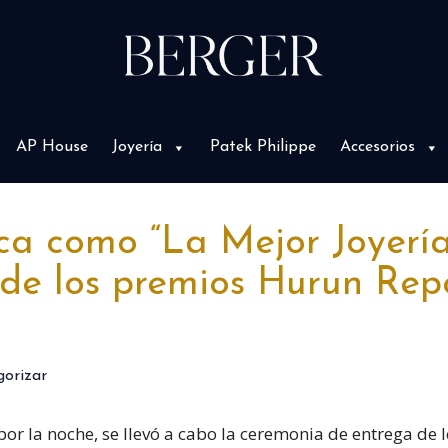
AP House
Joyería
Patek Philippe
Accesorios
ca como “La Mejor Joyería
de los premios Hurun Repo
gorizar
or la noche, se llevó a cabo la ceremonia de entrega de l