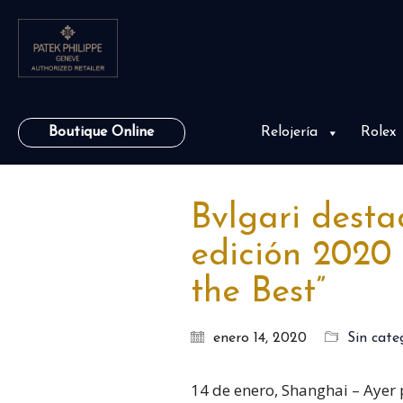
Boutique Online
Relojería
Rolex
Bvlgari desta
edición 2020 
the Best”
enero 14, 2020
Sin cate
14 de enero, Shanghai – Ayer p